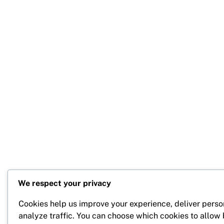
We respect your privacy
Cookies help us improve your experience, deliver perso
analyze traffic. You can choose which cookies to allow