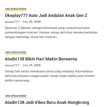
UNCATEGORIZED
Okeplay777 Auto Jadi Andalan Anak Gen Z
July 26, 2026
okesul777
Generasi Z dikenal sebagai kelompok yang tumbuh bersama
perkembangan internet. Hampir setiap aktivitas mereka berkaitan
dengan teknologi, mulai dari mencari…
UNCATEGORIZED
Aladin138 Bikin Hari Makin Berwarna
July 24, 2026
okesul777
Setiap hari selalu membawa cerita yang berbeda. Ada kalanya
aktivitas berjalan sangat padat, tetapi tidak sedikit pula momen
ketika seseorang…
UNCATEGORIZED
Aladin138 Jadi Vibes Baru Anak Nongkrong