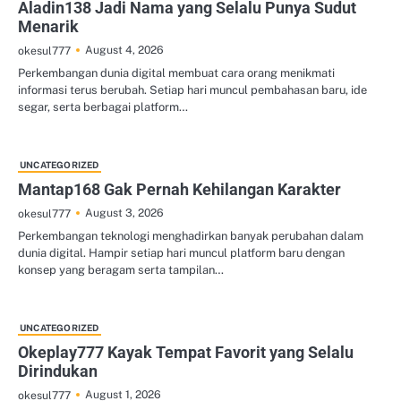
Aladin138 Jadi Nama yang Selalu Punya Sudut
Menarik
August 4, 2026
okesul777
Perkembangan dunia digital membuat cara orang menikmati
informasi terus berubah. Setiap hari muncul pembahasan baru, ide
segar, serta berbagai platform…
UNCATEGORIZED
Mantap168 Gak Pernah Kehilangan Karakter
August 3, 2026
okesul777
Perkembangan teknologi menghadirkan banyak perubahan dalam
dunia digital. Hampir setiap hari muncul platform baru dengan
konsep yang beragam serta tampilan…
UNCATEGORIZED
Okeplay777 Kayak Tempat Favorit yang Selalu
Dirindukan
August 1, 2026
okesul777