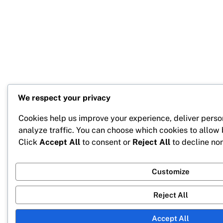
We respect your privacy
Cookies help us improve your experience, deliver perso
analyze traffic. You can choose which cookies to allow
Click
Accept All
to consent or
Reject All
to decline non
Customize
Reject All
Accept All