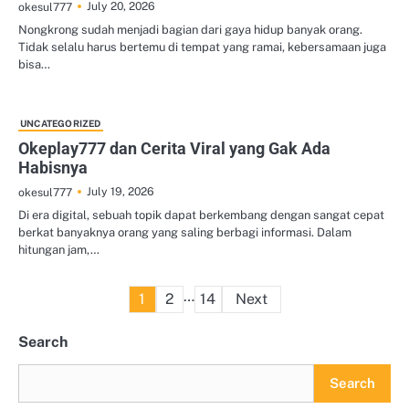
July 20, 2026
okesul777
Nongkrong sudah menjadi bagian dari gaya hidup banyak orang.
Tidak selalu harus bertemu di tempat yang ramai, kebersamaan juga
bisa…
UNCATEGORIZED
Okeplay777 dan Cerita Viral yang Gak Ada
Habisnya
July 19, 2026
okesul777
Di era digital, sebuah topik dapat berkembang dengan sangat cepat
berkat banyaknya orang yang saling berbagi informasi. Dalam
hitungan jam,…
Posts
…
1
2
14
Next
pagination
Search
Search