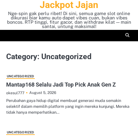
Jackpot Jajan
Skip
to
Nge-spin gak perlu ribet! Di sini, semua game slot online
content
dikurasi biar kamu auto dapet vibes cuan, bukan vibes
boncos. RTP tinggi, fitur gacor, dan withdraw kilat — main
santai, untung maksimal!
Category:
Uncategorized
UNCATEGORIZED
Mantap168 Selalu Jadi Top Pick Anak Gen Z
August 5, 2026
okesul777
Perubahan gaya hidup digital membuat generasi muda semakin
selektif dalam memilih platform yang ingin mereka kunjungi. Mereka
tidak hanya memperhatikan…
UNCATEGORIZED