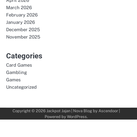
April 2026
March 2026
February 2026
January 2026
December 2025
November 2025
Categories
Card Games
Gambling
Games
Uncategorized
Copyright © 2026
Jackpot Jajan
| Nova Blog by
Ascendoor
|
Powered by
WordPress
.