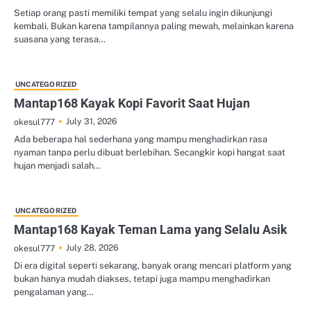
Setiap orang pasti memiliki tempat yang selalu ingin dikunjungi
kembali. Bukan karena tampilannya paling mewah, melainkan karena
suasana yang terasa…
UNCATEGORIZED
Mantap168 Kayak Kopi Favorit Saat Hujan
July 31, 2026
okesul777
Ada beberapa hal sederhana yang mampu menghadirkan rasa
nyaman tanpa perlu dibuat berlebihan. Secangkir kopi hangat saat
hujan menjadi salah…
UNCATEGORIZED
Mantap168 Kayak Teman Lama yang Selalu Asik
July 28, 2026
okesul777
Di era digital seperti sekarang, banyak orang mencari platform yang
bukan hanya mudah diakses, tetapi juga mampu menghadirkan
pengalaman yang…