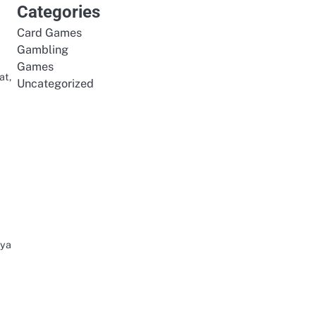
Categories
Card Games
Gambling
Games
at,
Uncategorized
nya