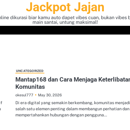
Jackpot Jajan
nline dikurasi biar kamu auto dapet vibes cuan, bukan vibes 
main santai, untung maksimal!
UNCATEGORIZED
Mantap168 dan Cara Menjaga Keterlibata
Komunitas
May 30, 2026
okesul777
if
Di era digital yang semakin berkembang, komunitas menjadi
u
salah satu elemen penting dalam membangun perhatian dan
mempertahankan hubungan dengan pengguna…