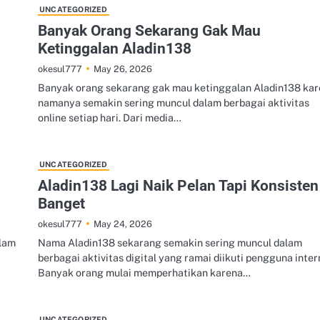
UNCATEGORIZED
Banyak Orang Sekarang Gak Mau
Ketinggalan Aladin138
May 26, 2026
okesul777
Banyak orang sekarang gak mau ketinggalan Aladin138 ka
namanya semakin sering muncul dalam berbagai aktivitas
online setiap hari. Dari media…
UNCATEGORIZED
Aladin138 Lagi Naik Pelan Tapi Konsisten
Banget
May 24, 2026
okesul777
alam
Nama Aladin138 sekarang semakin sering muncul dalam
berbagai aktivitas digital yang ramai diikuti pengguna inter
Banyak orang mulai memperhatikan karena…
UNCATEGORIZED