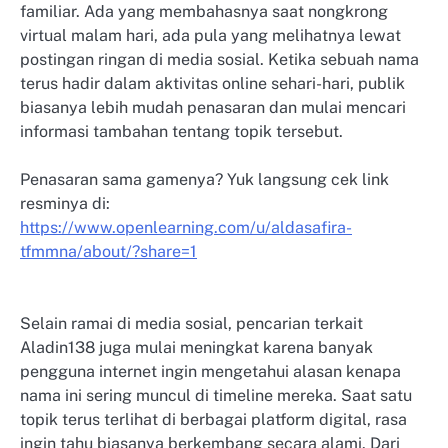
familiar. Ada yang membahasnya saat nongkrong
virtual malam hari, ada pula yang melihatnya lewat
postingan ringan di media sosial. Ketika sebuah nama
terus hadir dalam aktivitas online sehari-hari, publik
biasanya lebih mudah penasaran dan mulai mencari
informasi tambahan tentang topik tersebut.
Penasaran sama gamenya? Yuk langsung cek link
resminya di:
https://www.openlearning.com/u/aldasafira-
tfmmna/about/?share=1
Selain ramai di media sosial, pencarian terkait
Aladin138 juga mulai meningkat karena banyak
pengguna internet ingin mengetahui alasan kenapa
nama ini sering muncul di timeline mereka. Saat satu
topik terus terlihat di berbagai platform digital, rasa
ingin tahu biasanya berkembang secara alami. Dari