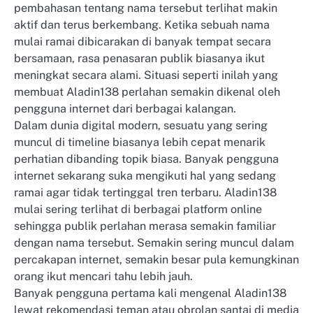
pembahasan tentang nama tersebut terlihat makin
aktif dan terus berkembang. Ketika sebuah nama
mulai ramai dibicarakan di banyak tempat secara
bersamaan, rasa penasaran publik biasanya ikut
meningkat secara alami. Situasi seperti inilah yang
membuat Aladin138 perlahan semakin dikenal oleh
pengguna internet dari berbagai kalangan.
Dalam dunia digital modern, sesuatu yang sering
muncul di timeline biasanya lebih cepat menarik
perhatian dibanding topik biasa. Banyak pengguna
internet sekarang suka mengikuti hal yang sedang
ramai agar tidak tertinggal tren terbaru. Aladin138
mulai sering terlihat di berbagai platform online
sehingga publik perlahan merasa semakin familiar
dengan nama tersebut. Semakin sering muncul dalam
percakapan internet, semakin besar pula kemungkinan
orang ikut mencari tahu lebih jauh.
Banyak pengguna pertama kali mengenal Aladin138
lewat rekomendasi teman atau obrolan santai di media