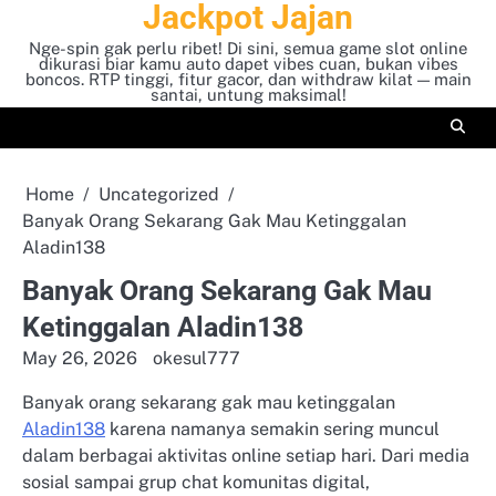
Jackpot Jajan
Skip
to
Nge-spin gak perlu ribet! Di sini, semua game slot online
content
dikurasi biar kamu auto dapet vibes cuan, bukan vibes
boncos. RTP tinggi, fitur gacor, dan withdraw kilat — main
santai, untung maksimal!
Home
Uncategorized
Banyak Orang Sekarang Gak Mau Ketinggalan
Aladin138
Banyak Orang Sekarang Gak Mau
Ketinggalan Aladin138
May 26, 2026
okesul777
Banyak orang sekarang gak mau ketinggalan
Aladin138
karena namanya semakin sering muncul
dalam berbagai aktivitas online setiap hari. Dari media
sosial sampai grup chat komunitas digital,