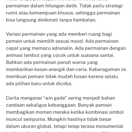
permainan dalam hitungan detik. Tidak perlu strategi
rumit atau kemampuan khusus, sehingga permainan
bisa langsung dinikmati tanpa hambatan.
Variasi permainan yang ada memberi ruang bagi
pemain untuk memilih sesuai mood. Ada permainan
cepat yang memacu adrenalin. Ada permainan dengan
animasi lembut yang cocok untuk suasana santai.
Bahkan ada permainan penuh warna yang
memberikan kesan energik dan ceria. Keberagaman ini
membuat pemain tidak mudah bosan karena selalu
ada pilihan baru untuk dicoba.
Cerita mengenai “win gede” sering menjadi bahan
candaan sekaligus kebanggaan. Banyak pemain
membagikan momen mereka ketika kombinasi simbol
muncul sempurna. Mungkin hasilnya tidak besar
dalam ukuran global, tetapi tetap terasa monumental