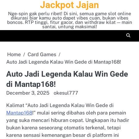
Jackpot Jajan
Skip
to
Nge-spin gak perlu ribet! Di sini, semua game slot online
content
dikurasi biar kamu auto dapet vibes cuan, bukan vibes
boncos. RTP tinggi, fitur gacor, dan withdraw kilat — main
santai, untung maksimal!
Home
Card Games
Auto Jadi Legenda Kalau Win Gede di Mantap168!
Auto Jadi Legenda Kalau Win Gede
di Mantap168!
December 3, 2025
okesul777
Kalimat “Auto Jadi Legenda Kalau Win Gede di
Mantap168
!” mulai sering dibahas oleh para pemain
yang suka mencari hiburan cepat. Ungkapan itu hadir
bukan karena seseorang otomatis terkenal, tetapi
karena sensasi kemenangan besar di platform ini