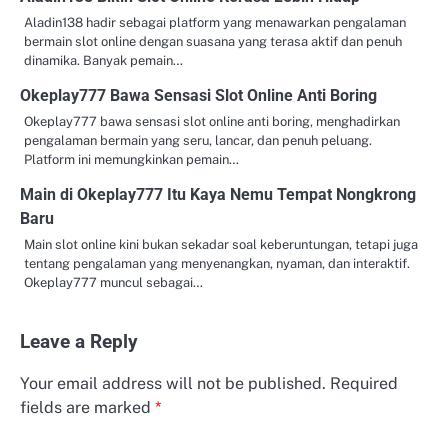
Aladin138 hadir sebagai platform yang menawarkan pengalaman
bermain slot online dengan suasana yang terasa aktif dan penuh
dinamika. Banyak pemain…
Okeplay777 Bawa Sensasi Slot Online Anti Boring
Okeplay777 bawa sensasi slot online anti boring, menghadirkan
pengalaman bermain yang seru, lancar, dan penuh peluang.
Platform ini memungkinkan pemain…
Main di Okeplay777 Itu Kaya Nemu Tempat Nongkrong
Baru
Main slot online kini bukan sekadar soal keberuntungan, tetapi juga
tentang pengalaman yang menyenangkan, nyaman, dan interaktif.
Okeplay777 muncul sebagai…
Leave a Reply
Your email address will not be published.
Required
fields are marked
*