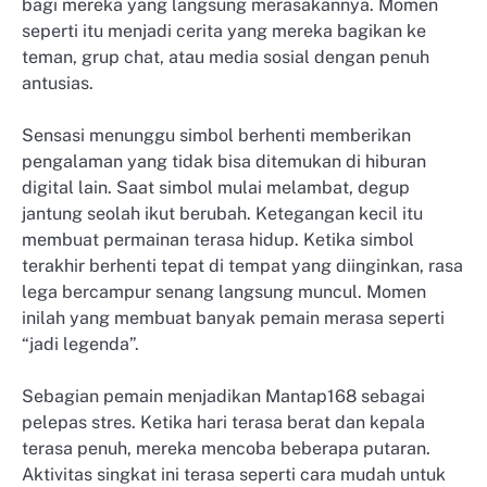
bagi mereka yang langsung merasakannya. Momen
seperti itu menjadi cerita yang mereka bagikan ke
teman, grup chat, atau media sosial dengan penuh
antusias.
Sensasi menunggu simbol berhenti memberikan
pengalaman yang tidak bisa ditemukan di hiburan
digital lain. Saat simbol mulai melambat, degup
jantung seolah ikut berubah. Ketegangan kecil itu
membuat permainan terasa hidup. Ketika simbol
terakhir berhenti tepat di tempat yang diinginkan, rasa
lega bercampur senang langsung muncul. Momen
inilah yang membuat banyak pemain merasa seperti
“jadi legenda”.
Sebagian pemain menjadikan Mantap168 sebagai
pelepas stres. Ketika hari terasa berat dan kepala
terasa penuh, mereka mencoba beberapa putaran.
Aktivitas singkat ini terasa seperti cara mudah untuk