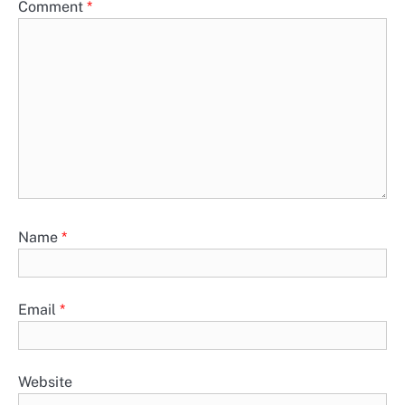
Comment
*
Name
*
Email
*
Website