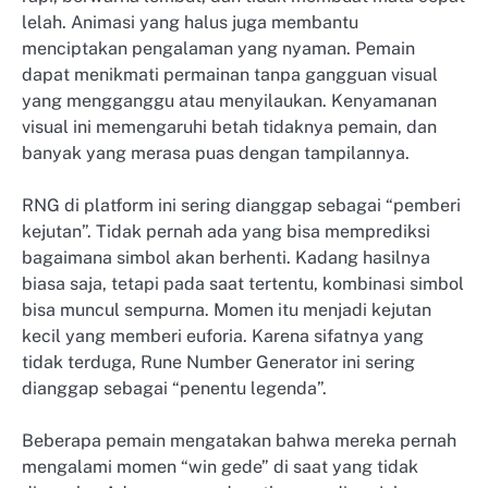
lelah. Animasi yang halus juga membantu
menciptakan pengalaman yang nyaman. Pemain
dapat menikmati permainan tanpa gangguan visual
yang mengganggu atau menyilaukan. Kenyamanan
visual ini memengaruhi betah tidaknya pemain, dan
banyak yang merasa puas dengan tampilannya.
RNG di platform ini sering dianggap sebagai “pemberi
kejutan”. Tidak pernah ada yang bisa memprediksi
bagaimana simbol akan berhenti. Kadang hasilnya
biasa saja, tetapi pada saat tertentu, kombinasi simbol
bisa muncul sempurna. Momen itu menjadi kejutan
kecil yang memberi euforia. Karena sifatnya yang
tidak terduga, Rune Number Generator ini sering
dianggap sebagai “penentu legenda”.
Beberapa pemain mengatakan bahwa mereka pernah
mengalami momen “win gede” di saat yang tidak