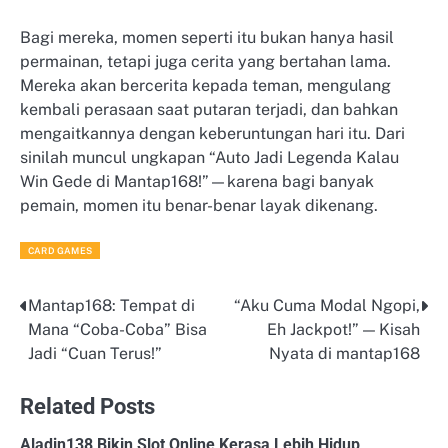
Bagi mereka, momen seperti itu bukan hanya hasil
permainan, tetapi juga cerita yang bertahan lama.
Mereka akan bercerita kepada teman, mengulang
kembali perasaan saat putaran terjadi, dan bahkan
mengaitkannya dengan keberuntungan hari itu. Dari
sinilah muncul ungkapan “Auto Jadi Legenda Kalau
Win Gede di Mantap168!”—karena bagi banyak
pemain, momen itu benar-benar layak dikenang.
CARD GAMES
Mantap168: Tempat di
“Aku Cuma Modal Ngopi,
Post
Mana “Coba-Coba” Bisa
Eh Jackpot!” — Kisah
navigation
Jadi “Cuan Terus!”
Nyata di mantap168
Related Posts
Aladin138 Bikin Slot Online Kerasa Lebih Hidup