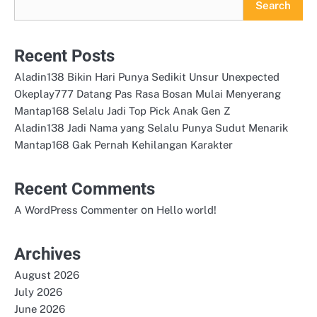
Search
Recent Posts
Aladin138 Bikin Hari Punya Sedikit Unsur Unexpected
Okeplay777 Datang Pas Rasa Bosan Mulai Menyerang
Mantap168 Selalu Jadi Top Pick Anak Gen Z
Aladin138 Jadi Nama yang Selalu Punya Sudut Menarik
Mantap168 Gak Pernah Kehilangan Karakter
Recent Comments
on
A WordPress Commenter
Hello world!
Archives
August 2026
July 2026
June 2026