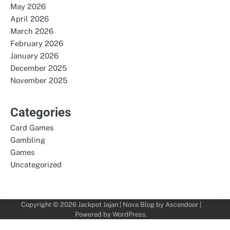
May 2026
April 2026
March 2026
February 2026
January 2026
December 2025
November 2025
Categories
Card Games
Gambling
Games
Uncategorized
Copyright © 2026
Jackpot Jajan
| Nova Blog by
Ascendoor
|
Powered by
WordPress
.