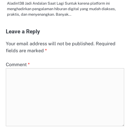
Aladin138 Jadi Andalan Saat Lagi Suntuk karena platform ini
menghadirkan pengalaman hiburan digital yang mudah diakses,
praktis, dan menyenangkan. Banyak…
Leave a Reply
Your email address will not be published.
Required
fields are marked
*
Comment
*