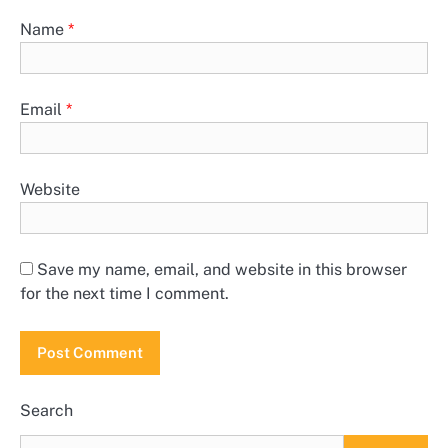
Name
*
Email
*
Website
Save my name, email, and website in this browser
for the next time I comment.
Search