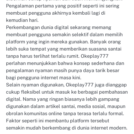
Pengalaman pertama yang positif seperti ini sering
membuat pengguna akhirnya kembali lagi di
kemudian hari.
Perkembangan dunia digital sekarang memang
membuat pengguna semakin selektif dalam memilih
platform yang ingin mereka gunakan. Banyak orang
lebih suka tempat yang memberikan suasana santai
tanpa harus terlihat terlalu rumit. Okeplay777
perlahan menunjukkan bahwa konsep sederhana dan
pengalaman nyaman masih punya daya tarik besar
bagi pengguna internet masa kini.
Selain nyaman digunakan, Okeplay777 juga dianggap
cukup fleksibel untuk masuk ke berbagai pembahasan
digital. Nama yang ringan biasanya lebih gampang
digunakan dalam artikel santai, media sosial, maupun
obrolan komunitas online tanpa terasa terlalu formal.
Faktor seperti ini membantu platform tersebut
semakin mudah berkembang di dunia internet modern.