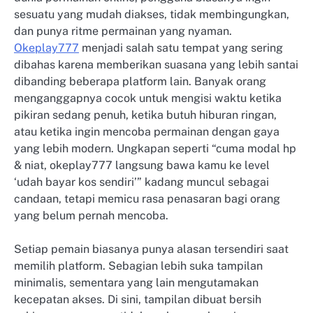
sesuatu yang mudah diakses, tidak membingungkan,
dan punya ritme permainan yang nyaman.
Okeplay777
menjadi salah satu tempat yang sering
dibahas karena memberikan suasana yang lebih santai
dibanding beberapa platform lain. Banyak orang
menganggapnya cocok untuk mengisi waktu ketika
pikiran sedang penuh, ketika butuh hiburan ringan,
atau ketika ingin mencoba permainan dengan gaya
yang lebih modern. Ungkapan seperti “cuma modal hp
& niat, okeplay777 langsung bawa kamu ke level
‘udah bayar kos sendiri’” kadang muncul sebagai
candaan, tetapi memicu rasa penasaran bagi orang
yang belum pernah mencoba.
Setiap pemain biasanya punya alasan tersendiri saat
memilih platform. Sebagian lebih suka tampilan
minimalis, sementara yang lain mengutamakan
kecepatan akses. Di sini, tampilan dibuat bersih