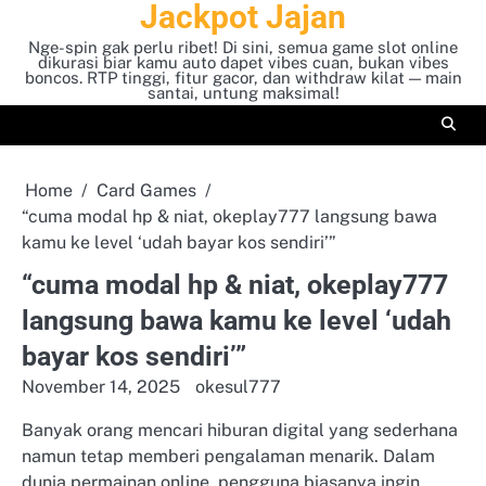
Jackpot Jajan
Skip
to
Nge-spin gak perlu ribet! Di sini, semua game slot online
content
dikurasi biar kamu auto dapet vibes cuan, bukan vibes
boncos. RTP tinggi, fitur gacor, dan withdraw kilat — main
santai, untung maksimal!
Home
Card Games
“cuma modal hp & niat, okeplay777 langsung bawa
kamu ke level ‘udah bayar kos sendiri’”
“cuma modal hp & niat, okeplay777
langsung bawa kamu ke level ‘udah
bayar kos sendiri’”
November 14, 2025
okesul777
Banyak orang mencari hiburan digital yang sederhana
namun tetap memberi pengalaman menarik. Dalam
dunia permainan online, pengguna biasanya ingin