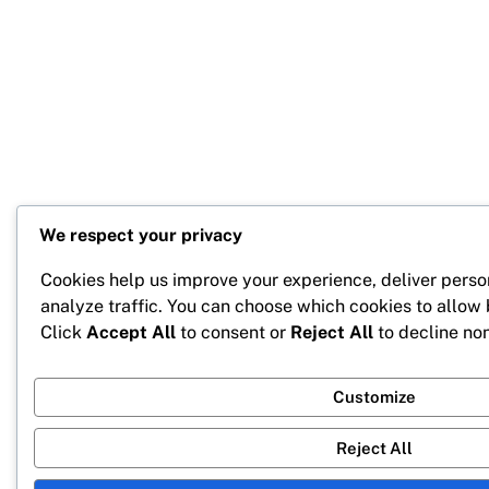
We respect your privacy
Cookies help us improve your experience, deliver perso
analyze traffic. You can choose which cookies to allow
Click
Accept All
to consent or
Reject All
to decline non
Customize
Reject All