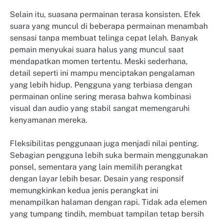
Selain itu, suasana permainan terasa konsisten. Efek
suara yang muncul di beberapa permainan menambah
sensasi tanpa membuat telinga cepat lelah. Banyak
pemain menyukai suara halus yang muncul saat
mendapatkan momen tertentu. Meski sederhana,
detail seperti ini mampu menciptakan pengalaman
yang lebih hidup. Pengguna yang terbiasa dengan
permainan online sering merasa bahwa kombinasi
visual dan audio yang stabil sangat memengaruhi
kenyamanan mereka.
Fleksibilitas penggunaan juga menjadi nilai penting.
Sebagian pengguna lebih suka bermain menggunakan
ponsel, sementara yang lain memilih perangkat
dengan layar lebih besar. Desain yang responsif
memungkinkan kedua jenis perangkat ini
menampilkan halaman dengan rapi. Tidak ada elemen
yang tumpang tindih, membuat tampilan tetap bersih