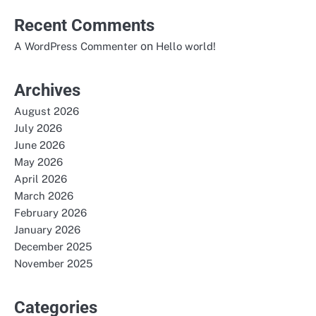
Recent Comments
on
A WordPress Commenter
Hello world!
Archives
August 2026
July 2026
June 2026
May 2026
April 2026
March 2026
February 2026
January 2026
December 2025
November 2025
Categories