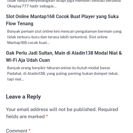
tidak hanya menyenangkan tetapi juga memberi sensasi berbeda.
Okeplay777 hadir sebagai…
Slot Online Mantap168 Cocok Buat Player yang Suka
Flow Tenang
Banyak pemain slot online kini mencari pengalaman bermain yang
tidak terburu-buru dan terasa lebih terkontrol. Slot online
Mantap168 cocok buat…
Gak Perlu Jadi Sultan, Main di Aladin138 Modal Niat &
Wi-Fi Aja Udah Cuan
Banyak orang berpikir hiburan online itu butuh modal besar.
Padahal, di Aladin138, yang paling penting bukan dompet tebal,
tapi niat…
Leave a Reply
Your email address will not be published.
Required
fields are marked
*
Comment
*