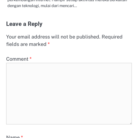
dengan teknologi, mulai dari mencari…
Leave a Reply
Your email address will not be published.
Required
fields are marked
*
Comment
*
Name
*