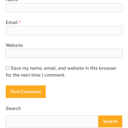
Email
*
Website
Save my name, email, and website in this browser
for the next time I comment.
Search
Search