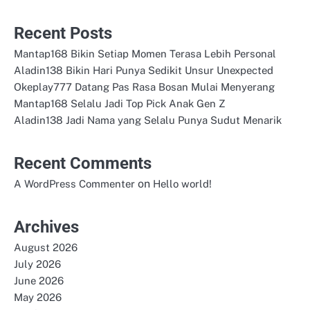
Recent Posts
Mantap168 Bikin Setiap Momen Terasa Lebih Personal
Aladin138 Bikin Hari Punya Sedikit Unsur Unexpected
Okeplay777 Datang Pas Rasa Bosan Mulai Menyerang
Mantap168 Selalu Jadi Top Pick Anak Gen Z
Aladin138 Jadi Nama yang Selalu Punya Sudut Menarik
Recent Comments
on
A WordPress Commenter
Hello world!
Archives
August 2026
July 2026
June 2026
May 2026