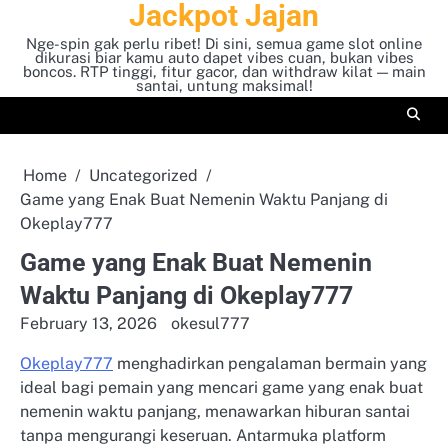
Jackpot Jajan
Skip
to
Nge-spin gak perlu ribet! Di sini, semua game slot online
content
dikurasi biar kamu auto dapet vibes cuan, bukan vibes
boncos. RTP tinggi, fitur gacor, dan withdraw kilat — main
santai, untung maksimal!
Home
Uncategorized
Game yang Enak Buat Nemenin Waktu Panjang di
Okeplay777
Game yang Enak Buat Nemenin
Waktu Panjang di Okeplay777
February 13, 2026
okesul777
Okeplay777
menghadirkan pengalaman bermain yang
ideal bagi pemain yang mencari game yang enak buat
nemenin waktu panjang, menawarkan hiburan santai
tanpa mengurangi keseruan. Antarmuka platform