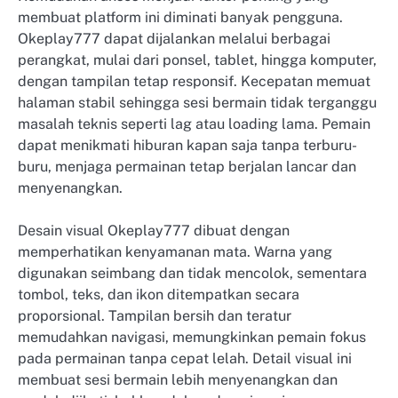
membuat platform ini diminati banyak pengguna.
Okeplay777 dapat dijalankan melalui berbagai
perangkat, mulai dari ponsel, tablet, hingga komputer,
dengan tampilan tetap responsif. Kecepatan memuat
halaman stabil sehingga sesi bermain tidak terganggu
masalah teknis seperti lag atau loading lama. Pemain
dapat menikmati hiburan kapan saja tanpa terburu-
buru, menjaga permainan tetap berjalan lancar dan
menyenangkan.
Desain visual Okeplay777 dibuat dengan
memperhatikan kenyamanan mata. Warna yang
digunakan seimbang dan tidak mencolok, sementara
tombol, teks, dan ikon ditempatkan secara
proporsional. Tampilan bersih dan teratur
memudahkan navigasi, memungkinkan pemain fokus
pada permainan tanpa cepat lelah. Detail visual ini
membuat sesi bermain lebih menyenangkan dan