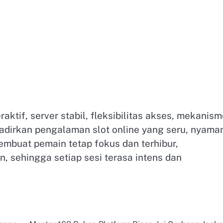
aktif, server stabil, fleksibilitas akses, mekanis
hadirkan pengalaman slot online yang seru, nyama
mbuat pemain tetap fokus dan terhibur,
 sehingga setiap sesi terasa intens dan