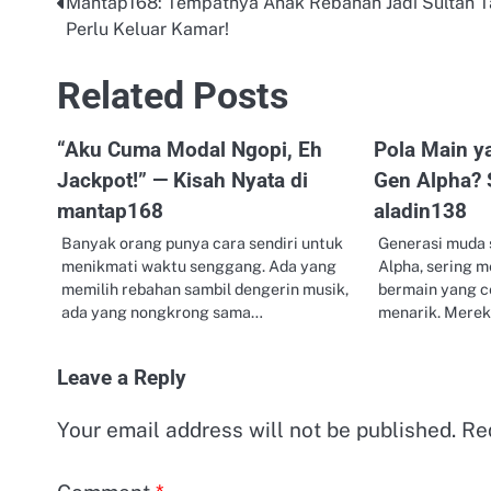
Mantap168: Tempatnya Anak Rebahan Jadi Sultan 
Post
Perlu Keluar Kamar!
navigation
Related Posts
“Aku Cuma Modal Ngopi, Eh
Pola Main y
Jackpot!” — Kisah Nyata di
Gen Alpha? 
mantap168
aladin138
Banyak orang punya cara sendiri untuk
Generasi muda 
menikmati waktu senggang. Ada yang
Alpha, sering 
memilih rebahan sambil dengerin musik,
bermain yang ce
ada yang nongkrong sama…
menarik. Merek
Leave a Reply
Your email address will not be published.
Re