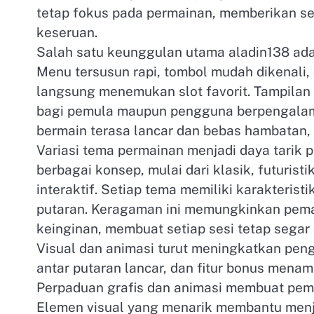
tetap fokus pada permainan, memberikan se
keseruan.
Salah satu keunggulan utama aladin138 adal
Menu tersusun rapi, tombol mudah dikenali
langsung menemukan slot favorit. Tampila
bagi pemula maupun pengguna berpengalam
bermain terasa lancar dan bebas hambatan, 
Variasi tema permainan menjadi daya tarik 
berbagai konsep, mulai dari klasik, futuris
interaktif. Setiap tema memiliki karakteris
putaran. Keragaman ini memungkinkan pem
keinginan, membuat setiap sesi tetap sega
Visual dan animasi turut meningkatkan penga
antar putaran lancar, dan fitur bonus mena
Perpaduan grafis dan animasi membuat pemai
Elemen visual yang menarik membantu menj