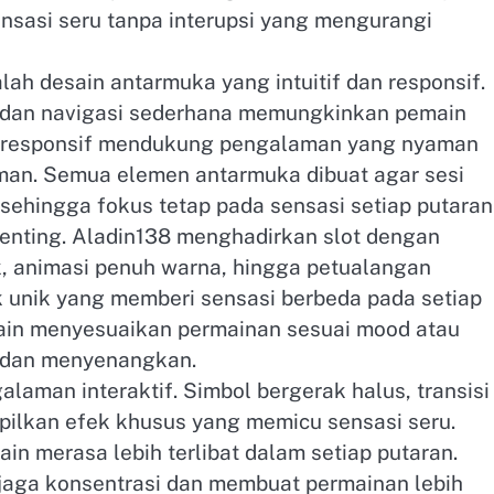
nsasi seru tanpa interupsi yang mengurangi
ah desain antarmuka yang intuitif dan responsif.
, dan navigasi sederhana memungkinkan pemain
n responsif mendukung pengalaman yang nyaman
an. Semua elemen antarmuka dibuat agar sesi
sehingga fokus tetap pada sensasi setiap putaran
penting. Aladin138 menghadirkan slot dengan
tik, animasi penuh warna, hingga petualangan
tik unik yang memberi sensasi berbeda pada setiap
ain menyesuaikan permainan sesuai mood atau
r dan menyenangkan.
laman interaktif. Simbol bergerak halus, transisi
mpilkan efek khusus yang memicu sensasi seru.
n merasa lebih terlibat dalam setiap putaran.
aga konsentrasi dan membuat permainan lebih