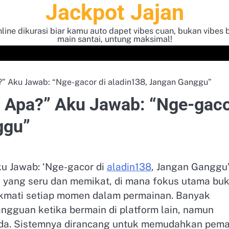
Jackpot Jajan
nline dikurasi biar kamu auto dapet vibes cuan, bukan vibes 
main santai, untung maksimal!
” Aku Jawab: “Nge-gacor di aladin138, Jangan Ganggu”
i Apa?” Aku Jawab: “Nge-gac
ggu”
ku Jawab: ‘Nge-gacor di
aladin138
, Jangan Ganggu’
 yang seru dan memikat, di mana fokus utama bu
kmati setiap momen dalam permainan. Banyak
angguan ketika bermain di platform lain, namun
da. Sistemnya dirancang untuk memudahkan pema