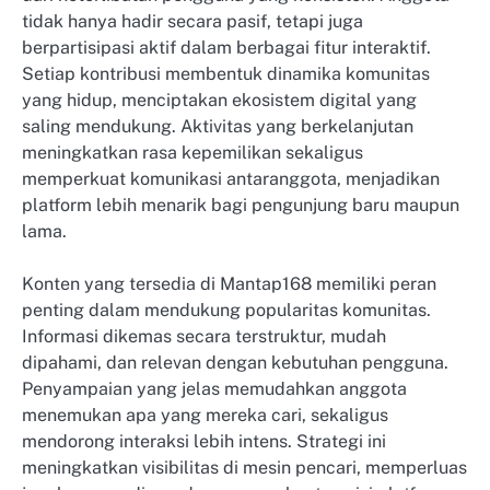
tidak hanya hadir secara pasif, tetapi juga
berpartisipasi aktif dalam berbagai fitur interaktif.
Setiap kontribusi membentuk dinamika komunitas
yang hidup, menciptakan ekosistem digital yang
saling mendukung. Aktivitas yang berkelanjutan
meningkatkan rasa kepemilikan sekaligus
memperkuat komunikasi antaranggota, menjadikan
platform lebih menarik bagi pengunjung baru maupun
lama.
Konten yang tersedia di Mantap168 memiliki peran
penting dalam mendukung popularitas komunitas.
Informasi dikemas secara terstruktur, mudah
dipahami, dan relevan dengan kebutuhan pengguna.
Penyampaian yang jelas memudahkan anggota
menemukan apa yang mereka cari, sekaligus
mendorong interaksi lebih intens. Strategi ini
meningkatkan visibilitas di mesin pencari, memperluas