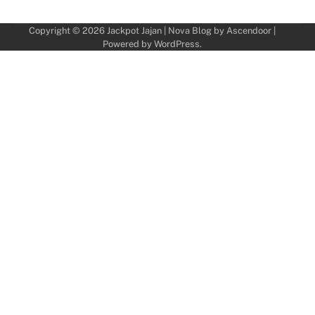
Copyright © 2026
Jackpot Jajan
| Nova Blog by
Ascendoor
|
Powered by
WordPress
.