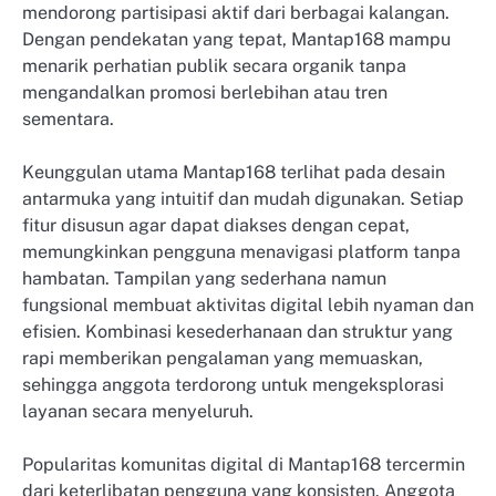
mendorong partisipasi aktif dari berbagai kalangan.
Dengan pendekatan yang tepat, Mantap168 mampu
menarik perhatian publik secara organik tanpa
mengandalkan promosi berlebihan atau tren
sementara.
Keunggulan utama Mantap168 terlihat pada desain
antarmuka yang intuitif dan mudah digunakan. Setiap
fitur disusun agar dapat diakses dengan cepat,
memungkinkan pengguna menavigasi platform tanpa
hambatan. Tampilan yang sederhana namun
fungsional membuat aktivitas digital lebih nyaman dan
efisien. Kombinasi kesederhanaan dan struktur yang
rapi memberikan pengalaman yang memuaskan,
sehingga anggota terdorong untuk mengeksplorasi
layanan secara menyeluruh.
Popularitas komunitas digital di Mantap168 tercermin
dari keterlibatan pengguna yang konsisten. Anggota