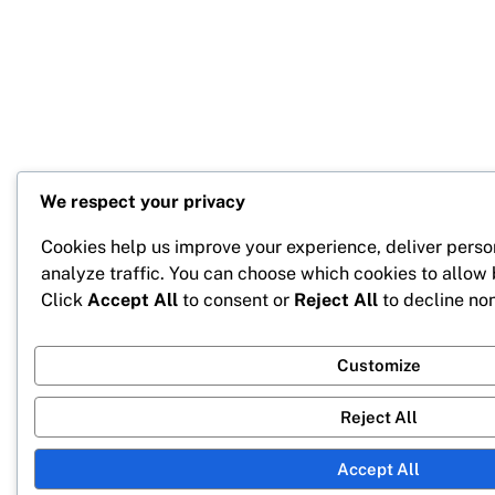
We respect your privacy
Cookies help us improve your experience, deliver perso
analyze traffic. You can choose which cookies to allow
Click
Accept All
to consent or
Reject All
to decline non
Customize
Reject All
Accept All