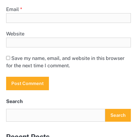
Email
*
Website
Save my name, email, and website in this browser
for the next time I comment.
Search
Search
Recent Posts