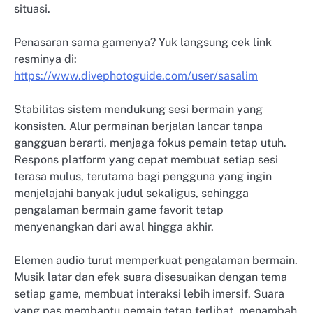
situasi.
Penasaran sama gamenya? Yuk langsung cek link
resminya di:
https://www.divephotoguide.com/user/sasalim
Stabilitas sistem mendukung sesi bermain yang
konsisten. Alur permainan berjalan lancar tanpa
gangguan berarti, menjaga fokus pemain tetap utuh.
Respons platform yang cepat membuat setiap sesi
terasa mulus, terutama bagi pengguna yang ingin
menjelajahi banyak judul sekaligus, sehingga
pengalaman bermain game favorit tetap
menyenangkan dari awal hingga akhir.
Elemen audio turut memperkuat pengalaman bermain.
Musik latar dan efek suara disesuaikan dengan tema
setiap game, membuat interaksi lebih imersif. Suara
yang pas membantu pemain tetap terlibat, menambah