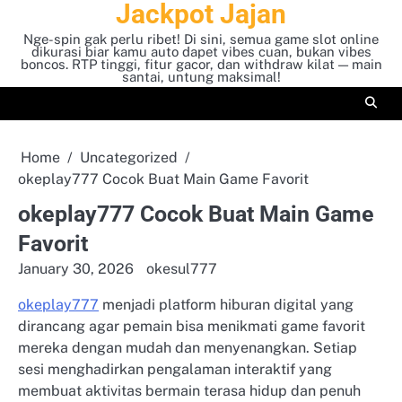
Jackpot Jajan
Skip
to
Nge-spin gak perlu ribet! Di sini, semua game slot online
content
dikurasi biar kamu auto dapet vibes cuan, bukan vibes
boncos. RTP tinggi, fitur gacor, dan withdraw kilat — main
santai, untung maksimal!
Home
Uncategorized
okeplay777 Cocok Buat Main Game Favorit
okeplay777 Cocok Buat Main Game
Favorit
January 30, 2026
okesul777
okeplay777
menjadi platform hiburan digital yang
dirancang agar pemain bisa menikmati game favorit
mereka dengan mudah dan menyenangkan. Setiap
sesi menghadirkan pengalaman interaktif yang
membuat aktivitas bermain terasa hidup dan penuh