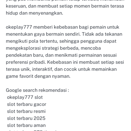
keseruan, dan membuat setiap momen bermain terasa
hidup dan menyenangkan.
okeplay777 memberi kebebasan bagi pemain untuk
menentukan gaya bermain sendiri. Tidak ada tekanan
mengikuti pola tertentu, sehingga pengguna dapat
mengeksplorasi strategi berbeda, mencoba
pendekatan baru, dan menikmati permainan sesuai
preferensi pribadi. Kebebasan ini membuat setiap sesi
terasa unik, interaktif, dan cocok untuk memainkan
game favorit dengan nyaman.
Google search rekomendasi :
okeplay777 slot
slot terbaru gacor
slot terbaru resmi
slot terbaru 2025
slot terbaru aman