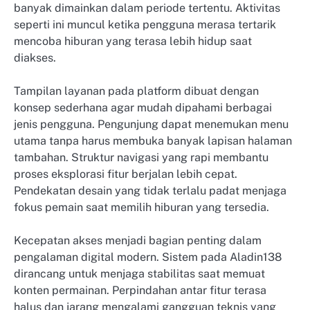
banyak dimainkan dalam periode tertentu. Aktivitas
seperti ini muncul ketika pengguna merasa tertarik
mencoba hiburan yang terasa lebih hidup saat
diakses.
Tampilan layanan pada platform dibuat dengan
konsep sederhana agar mudah dipahami berbagai
jenis pengguna. Pengunjung dapat menemukan menu
utama tanpa harus membuka banyak lapisan halaman
tambahan. Struktur navigasi yang rapi membantu
proses eksplorasi fitur berjalan lebih cepat.
Pendekatan desain yang tidak terlalu padat menjaga
fokus pemain saat memilih hiburan yang tersedia.
Kecepatan akses menjadi bagian penting dalam
pengalaman digital modern. Sistem pada Aladin138
dirancang untuk menjaga stabilitas saat memuat
konten permainan. Perpindahan antar fitur terasa
halus dan jarang mengalami gangguan teknis yang