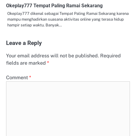
Okeplay777 Tempat Paling Ramai Sekarang
Okeplay777 dikenal sebagai Tempat Paling Ramai Sekarang karena
mampu menghadirkan suasana aktivitas online yang terasa hidup
hampir setiap waktu. Banyak…
Leave a Reply
Your email address will not be published.
Required
fields are marked
*
Comment
*