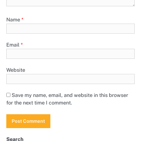
Name
*
Email
*
Website
Save my name, email, and website in this browser
for the next time I comment.
Search