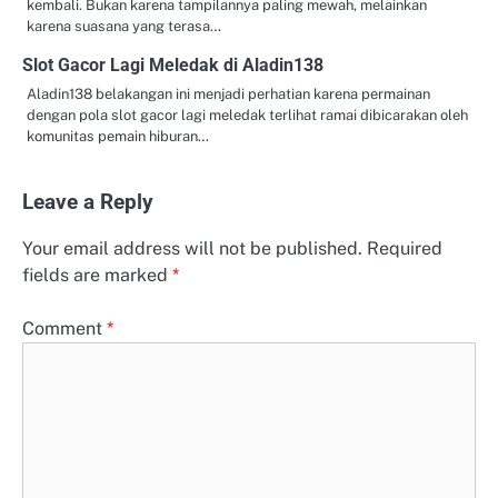
kembali. Bukan karena tampilannya paling mewah, melainkan
karena suasana yang terasa…
Slot Gacor Lagi Meledak di Aladin138
Aladin138 belakangan ini menjadi perhatian karena permainan
dengan pola slot gacor lagi meledak terlihat ramai dibicarakan oleh
komunitas pemain hiburan…
Leave a Reply
Your email address will not be published.
Required
fields are marked
*
Comment
*