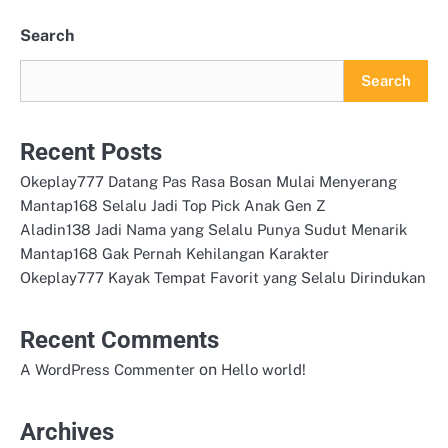
Search
Search
Recent Posts
Okeplay777 Datang Pas Rasa Bosan Mulai Menyerang
Mantap168 Selalu Jadi Top Pick Anak Gen Z
Aladin138 Jadi Nama yang Selalu Punya Sudut Menarik
Mantap168 Gak Pernah Kehilangan Karakter
Okeplay777 Kayak Tempat Favorit yang Selalu Dirindukan
Recent Comments
on
A WordPress Commenter
Hello world!
Archives