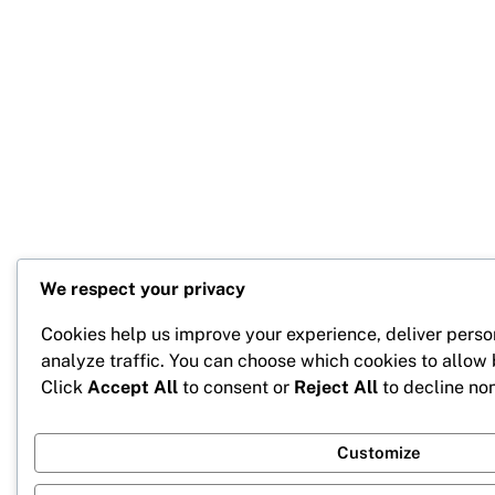
We respect your privacy
Cookies help us improve your experience, deliver perso
analyze traffic. You can choose which cookies to allow
Click
Accept All
to consent or
Reject All
to decline non
Customize