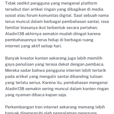
Tidak sedikit pengguna yang mengenal platform
tersebut dari artikel ringan yang dibagikan di media
sosial atau forum komunitas digital. Saat sebuah nama
terus muncul dalam berbagai pembahasan santai, rasa
familiar biasanya ikut terbentuk secara perlahan.
Aladin138 akhirnya semakin mudah diingat karena
pembahasannya terus hidup di berbagai ruang
internet yang aktif setiap hari.
Banyak kreator konten sekarang juga lebih memilih
gaya penulisan yang terasa dekat dengan pembaca.
Mereka sadar bahwa pengguna internet lebih tertarik
pada artikel yang mengalir santai dibanding tulisan
yang terlalu serius. Karena itu, pembahasan mengenai
Aladin138 semakin sering muncul dalam konten ringan
yang nyaman dibaca kapan saja.
Perkembangan tren internet sekarang memang lebih
banyak dipengaruhi oleh pengalaman pengguna