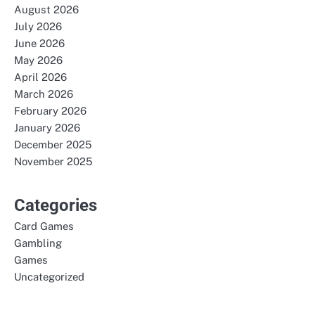
August 2026
July 2026
June 2026
May 2026
April 2026
March 2026
February 2026
January 2026
December 2025
November 2025
Categories
Card Games
Gambling
Games
Uncategorized