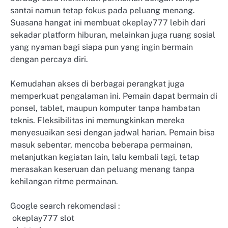
santai namun tetap fokus pada peluang menang.
Suasana hangat ini membuat okeplay777 lebih dari
sekadar platform hiburan, melainkan juga ruang sosial
yang nyaman bagi siapa pun yang ingin bermain
dengan percaya diri.
Kemudahan akses di berbagai perangkat juga
memperkuat pengalaman ini. Pemain dapat bermain di
ponsel, tablet, maupun komputer tanpa hambatan
teknis. Fleksibilitas ini memungkinkan mereka
menyesuaikan sesi dengan jadwal harian. Pemain bisa
masuk sebentar, mencoba beberapa permainan,
melanjutkan kegiatan lain, lalu kembali lagi, tetap
merasakan keseruan dan peluang menang tanpa
kehilangan ritme permainan.
Google search rekomendasi :
okeplay777 slot