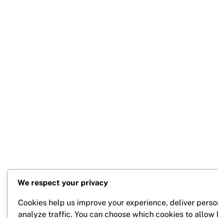
We respect your privacy
Cookies help us improve your experience, deliver perso
analyze traffic. You can choose which cookies to allow