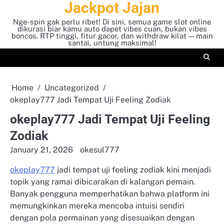
Jackpot Jajan
Skip
to
Nge-spin gak perlu ribet! Di sini, semua game slot online
content
dikurasi biar kamu auto dapet vibes cuan, bukan vibes
boncos. RTP tinggi, fitur gacor, dan withdraw kilat — main
santai, untung maksimal!
Home
Uncategorized
okeplay777 Jadi Tempat Uji Feeling Zodiak
okeplay777 Jadi Tempat Uji Feeling
Zodiak
January 21, 2026
okesul777
okeplay777
jadi tempat uji feeling zodiak kini menjadi
topik yang ramai dibicarakan di kalangan pemain.
Banyak pengguna memperhatikan bahwa platform ini
memungkinkan mereka mencoba intuisi sendiri
dengan pola permainan yang disesuaikan dengan