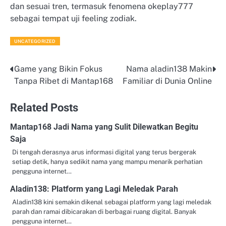
dan sesuai tren, termasuk fenomena okeplay777
sebagai tempat uji feeling zodiak.
UNCATEGORIZED
Game yang Bikin Fokus
Nama aladin138 Makin
Post
Tanpa Ribet di Mantap168
Familiar di Dunia Online
navigation
Related Posts
Mantap168 Jadi Nama yang Sulit Dilewatkan Begitu
Saja
Di tengah derasnya arus informasi digital yang terus bergerak
setiap detik, hanya sedikit nama yang mampu menarik perhatian
pengguna internet…
Aladin138: Platform yang Lagi Meledak Parah
Aladin138 kini semakin dikenal sebagai platform yang lagi meledak
parah dan ramai dibicarakan di berbagai ruang digital. Banyak
pengguna internet…