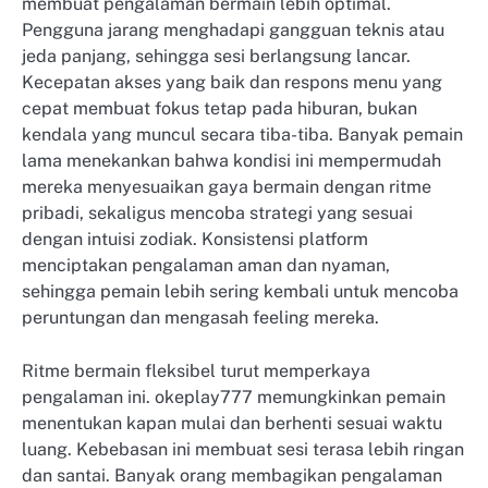
membuat pengalaman bermain lebih optimal.
Pengguna jarang menghadapi gangguan teknis atau
jeda panjang, sehingga sesi berlangsung lancar.
Kecepatan akses yang baik dan respons menu yang
cepat membuat fokus tetap pada hiburan, bukan
kendala yang muncul secara tiba-tiba. Banyak pemain
lama menekankan bahwa kondisi ini mempermudah
mereka menyesuaikan gaya bermain dengan ritme
pribadi, sekaligus mencoba strategi yang sesuai
dengan intuisi zodiak. Konsistensi platform
menciptakan pengalaman aman dan nyaman,
sehingga pemain lebih sering kembali untuk mencoba
peruntungan dan mengasah feeling mereka.
Ritme bermain fleksibel turut memperkaya
pengalaman ini. okeplay777 memungkinkan pemain
menentukan kapan mulai dan berhenti sesuai waktu
luang. Kebebasan ini membuat sesi terasa lebih ringan
dan santai. Banyak orang membagikan pengalaman