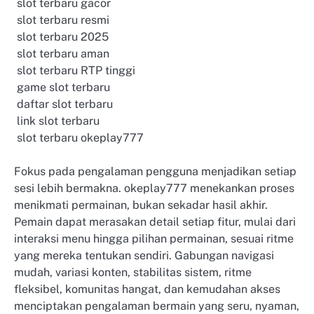
slot terbaru gacor
slot terbaru resmi
slot terbaru 2025
slot terbaru aman
slot terbaru RTP tinggi
game slot terbaru
daftar slot terbaru
link slot terbaru
slot terbaru okeplay777
Fokus pada pengalaman pengguna menjadikan setiap
sesi lebih bermakna. okeplay777 menekankan proses
menikmati permainan, bukan sekadar hasil akhir.
Pemain dapat merasakan detail setiap fitur, mulai dari
interaksi menu hingga pilihan permainan, sesuai ritme
yang mereka tentukan sendiri. Gabungan navigasi
mudah, variasi konten, stabilitas sistem, ritme
fleksibel, komunitas hangat, dan kemudahan akses
menciptakan pengalaman bermain yang seru, nyaman,