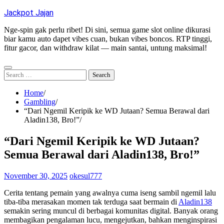
Skip
Jackpot Jajan
to
content
Nge-spin gak perlu ribet! Di sini, semua game slot online dikurasi
biar kamu auto dapet vibes cuan, bukan vibes boncos. RTP tinggi,
fitur gacor, dan withdraw kilat — main santai, untung maksimal!
Search
for:
Home
Gambling
“Dari Ngemil Keripik ke WD Jutaan? Semua Berawal dari
Aladin138, Bro!”
“Dari Ngemil Keripik ke WD Jutaan?
Semua Berawal dari Aladin138, Bro!”
November 30, 2025
okesul777
Cerita tentang pemain yang awalnya cuma iseng sambil ngemil lalu
tiba-tiba merasakan momen tak terduga saat bermain di
Aladin138
semakin sering muncul di berbagai komunitas digital. Banyak orang
membagikan pengalaman lucu, mengejutkan, bahkan menginspirasi