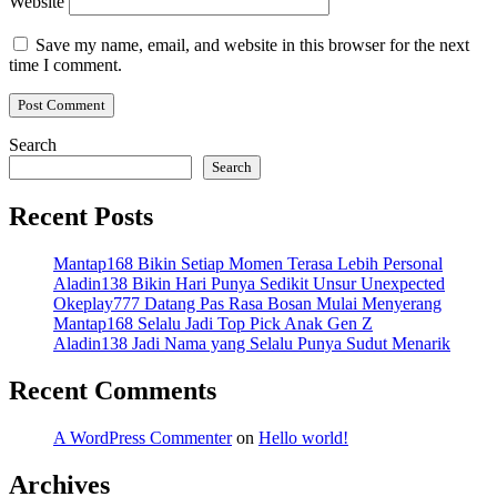
Website
Save my name, email, and website in this browser for the next
time I comment.
Search
Search
Recent Posts
Mantap168 Bikin Setiap Momen Terasa Lebih Personal
Aladin138 Bikin Hari Punya Sedikit Unsur Unexpected
Okeplay777 Datang Pas Rasa Bosan Mulai Menyerang
Mantap168 Selalu Jadi Top Pick Anak Gen Z
Aladin138 Jadi Nama yang Selalu Punya Sudut Menarik
Recent Comments
A WordPress Commenter
on
Hello world!
Archives