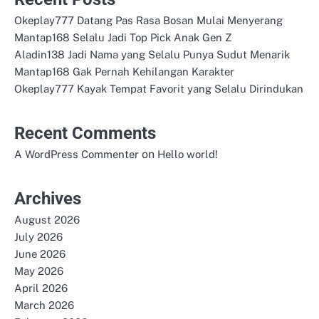
Okeplay777 Datang Pas Rasa Bosan Mulai Menyerang
Mantap168 Selalu Jadi Top Pick Anak Gen Z
Aladin138 Jadi Nama yang Selalu Punya Sudut Menarik
Mantap168 Gak Pernah Kehilangan Karakter
Okeplay777 Kayak Tempat Favorit yang Selalu Dirindukan
Recent Comments
on
A WordPress Commenter
Hello world!
Archives
August 2026
July 2026
June 2026
May 2026
April 2026
March 2026