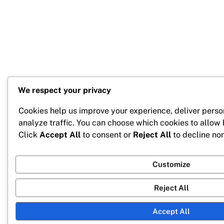
We respect your privacy
Cookies help us improve your experience, deliver perso
analyze traffic. You can choose which cookies to allow
Click
Accept All
to consent or
Reject All
to decline non
Customize
Reject All
Accept All