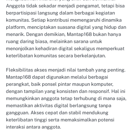
Anggota tidak sekadar menjadi pengamat, tetapi bisa
berpartisipasi langsung dalam berbagai kegiatan
komunitas. Setiap kontribusi memengaruhi dinamika
platform, menciptakan suasana digital yang hidup dan
menarik. Dengan demikian, Mantap168 bukan hanya
ruang daring biasa, melainkan sarana untuk
menonjolkan kehadiran digital sekaligus memperkuat
keterlibatan komunitas secara berkelanjutan.
Fleksibilitas akses menjadi nilai tambah yang penting.
Mantap168 dapat digunakan melalui berbagai
perangkat, baik ponsel pintar maupun komputer,
dengan tampilan yang konsisten dan responsif. Hal ini
memungkinkan anggota tetap terhubung di mana saja,
memastikan aktivitas digital berlangsung tanpa
gangguan. Akses cepat dan stabil mendukung
keterlibatan tinggi serta memaksimalkan potensi
interaksi antara anggota.