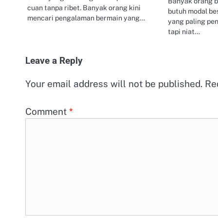
Banyak orang be
cuan tanpa ribet. Banyak orang kini
butuh modal bes
mencari pengalaman bermain yang…
yang paling pen
tapi niat…
Leave a Reply
Your email address will not be published.
Re
Comment
*