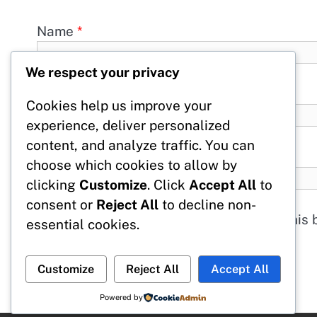
Name
*
We respect your privacy
Email
*
Cookies help us improve your
experience, deliver personalized
content, and analyze traffic. You can
Website
choose which cookies to allow by
clicking
Customize
. Click
Accept All
to
consent or
Reject All
to decline non-
Save my name, email, and website in this 
essential cookies.
Customize
Reject All
Accept All
Powered by