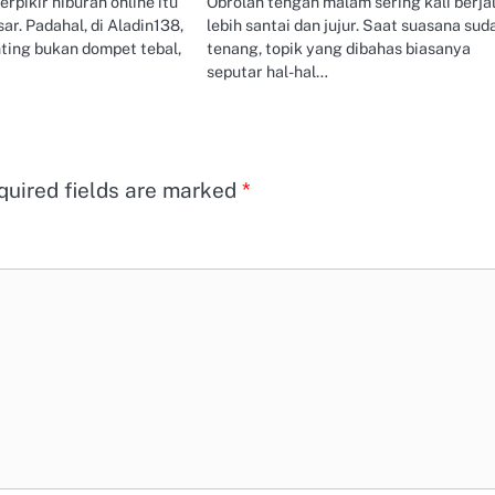
rpikir hiburan online itu
Obrolan tengah malam sering kali berja
ar. Padahal, di Aladin138,
lebih santai dan jujur. Saat suasana sud
ting bukan dompet tebal,
tenang, topik yang dibahas biasanya
seputar hal-hal…
quired fields are marked
*