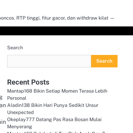
boncos. RTP tinggi, fitur gacor, dan withdraw kilat —
Search
Search
Recent Posts
Mantap168 Bikin Setiap Momen Terasa Lebih
g
Personal
kan
Aladin138 Bikin Hari Punya Sedikit Unsur
Unexpected
Okeplay777 Datang Pas Rasa Bosan Mulai
ain
Menyerang