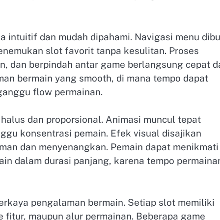
intuitif dan mudah dipahami. Navigasi menu dibu
emukan slot favorit tanpa kesulitan. Proses
n, dan berpindah antar game berlangsung cepat d
man bermain yang smooth, di mana tempo dapat
ganggu flow permainan.
t halus dan proporsional. Animasi muncul tepat
gu konsentrasi pemain. Efek visual disajikan
aman dan menyenangkan. Pemain dapat menikmati
main dalam durasi panjang, karena tempo permaina
erkaya pengalaman bermain. Setiap slot memiliki
e fitur, maupun alur permainan. Beberapa game