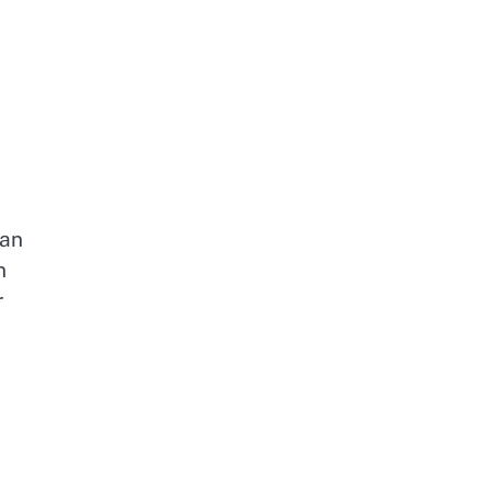
gan
n
r