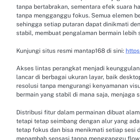
tanpa bertabrakan, sementara efek suara 
tanpa mengganggu fokus. Semua elemen beke
sehingga setiap putaran dapat dinikmati de
stabil, membuat pengalaman bermain lebih
Kunjungi situs resmi mantap168 di sini:
http
Akses lintas perangkat menjadi keunggula
lancar di berbagai ukuran layar, baik desk
resolusi tanpa mengurangi kenyamanan vis
bermain yang stabil di mana saja, menjaga
Distribusi fitur dalam permainan dibuat ala
tetapi tetap seimbang dengan alur yang ada
tetap fokus dan bisa menikmati setiap sesi 
menambah sensasi tanpa mengganggu flow 