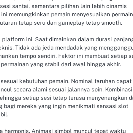
si santai, sementara pilihan lain lebih dinamis
as ini memungkinkan pemain menyesuaikan permai
putaran tetap seru dan gameplay tetap smooth.
platform ini. Saat dimainkan dalam durasi panjan
teknis. Tidak ada jeda mendadak yang menggangg
ankan tempo sendiri. Faktor ini membuat setiap s
permainan yang stabil dari awal hingga akhir.
 sesuai kebutuhan pemain. Nominal taruhan dapat
cul secara alami sesuai jalannya spin. Kombinasi 
 sehingga setiap sesi tetap terasa menyenangkan 
ting bagi mereka yang ingin menikmati sensasi slot
bil.
sa harmonis. Animasi simbol muncul tepat waktu