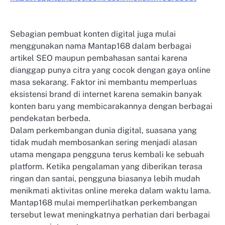
Sebagian pembuat konten digital juga mulai
menggunakan nama Mantap168 dalam berbagai
artikel SEO maupun pembahasan santai karena
dianggap punya citra yang cocok dengan gaya online
masa sekarang. Faktor ini membantu memperluas
eksistensi brand di internet karena semakin banyak
konten baru yang membicarakannya dengan berbagai
pendekatan berbeda.
Dalam perkembangan dunia digital, suasana yang
tidak mudah membosankan sering menjadi alasan
utama mengapa pengguna terus kembali ke sebuah
platform. Ketika pengalaman yang diberikan terasa
ringan dan santai, pengguna biasanya lebih mudah
menikmati aktivitas online mereka dalam waktu lama.
Mantap168 mulai memperlihatkan perkembangan
tersebut lewat meningkatnya perhatian dari berbagai