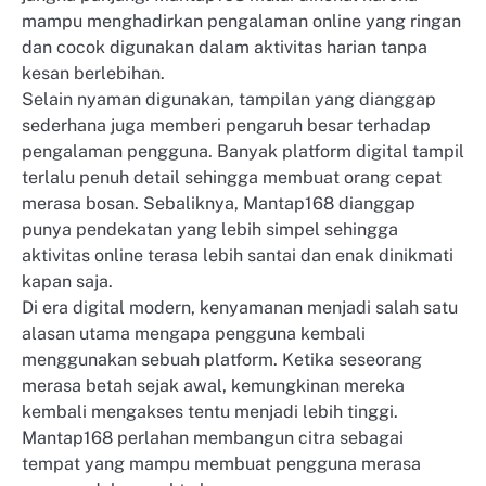
mampu menghadirkan pengalaman online yang ringan
dan cocok digunakan dalam aktivitas harian tanpa
kesan berlebihan.
Selain nyaman digunakan, tampilan yang dianggap
sederhana juga memberi pengaruh besar terhadap
pengalaman pengguna. Banyak platform digital tampil
terlalu penuh detail sehingga membuat orang cepat
merasa bosan. Sebaliknya, Mantap168 dianggap
punya pendekatan yang lebih simpel sehingga
aktivitas online terasa lebih santai dan enak dinikmati
kapan saja.
Di era digital modern, kenyamanan menjadi salah satu
alasan utama mengapa pengguna kembali
menggunakan sebuah platform. Ketika seseorang
merasa betah sejak awal, kemungkinan mereka
kembali mengakses tentu menjadi lebih tinggi.
Mantap168 perlahan membangun citra sebagai
tempat yang mampu membuat pengguna merasa