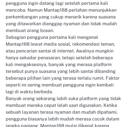
pengguna ingin datang lagi setelah pertama kali
mencoba. Namun Mantap168 perlahan menunjukkan
perkembangan yang cukup menarik karena suasana
yang ditawarkan dianggap nyaman dan tidak mudah
membuat orang bosan.
Sebagian pengguna pertama kali mengenal
Mantap168 lewat media sosial, rekomendasi teman,
atau pencarian santai di internet. Awalnya mungkin
hanya sekadar penasaran, tetapi setelah beberapa
kali mengaksesnya, banyak yang merasa platform
tersebut punya suasana yang lebih santai dibanding
beberapa pilihan lain yang terasa terlalu rumit. Faktor
seperti ini sering membuat pengguna ingin kembali
lagi di waktu berbeda.
Banyak orang sekarang lebih suka platform yang tidak
membuat mereka cepat lelah saat digunakan. Ketika
sebuah layanan terasa nyaman dan mudah dipahami,
pengguna biasanya lebih mudah merasa cocok dalam
jangka panjang. Mantap168 mulai dikenal karena