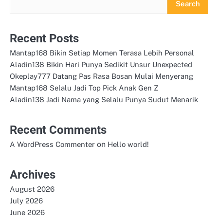
Search
Recent Posts
Mantap168 Bikin Setiap Momen Terasa Lebih Personal
Aladin138 Bikin Hari Punya Sedikit Unsur Unexpected
Okeplay777 Datang Pas Rasa Bosan Mulai Menyerang
Mantap168 Selalu Jadi Top Pick Anak Gen Z
Aladin138 Jadi Nama yang Selalu Punya Sudut Menarik
Recent Comments
on
A WordPress Commenter
Hello world!
Archives
August 2026
July 2026
June 2026