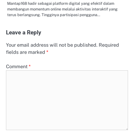
Mantap168 hadir sebagai platform digital yang efektif dalam
membangun momentum online melalui aktivitas interaktif yang
terus berlangsung. Tingginya partisipasi pengguna…
Leave a Reply
Your email address will not be published.
Required
fields are marked
*
Comment
*